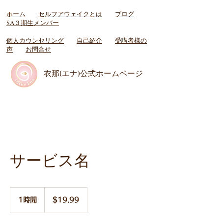
ホーム
セルフアウェイクとは
ブログ
SA３期生メンバー
個人カウンセリング
自己紹介
受講者様の
声
お問合せ
衣那(エナ)公式ホームページ
サービス名
19.99
米
1時間
1
$19.99
ド
時
ル