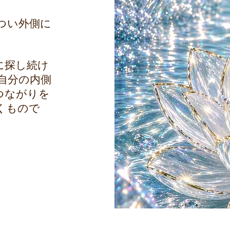
つい外側に
に探し続け
自分の内側
つながりを
くもので