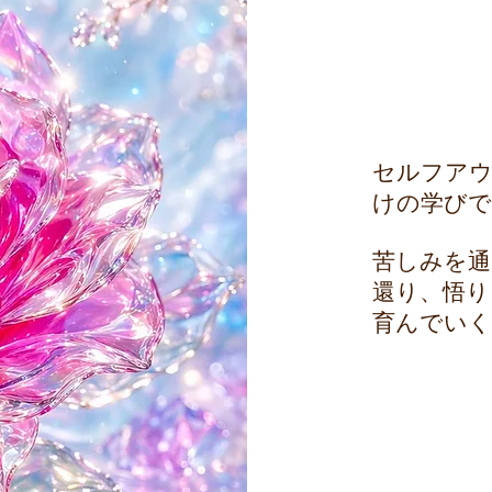
セルフア
けの学び
苦しみを通
還り、悟り
育んでいく