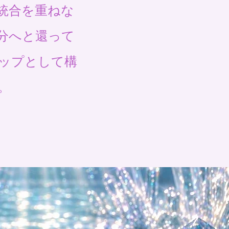
統合を重ねな
分へと還って
ップとして構
。